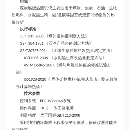
用途：
煤炭燃烧热测试仪主要适用于煤炭、焦炭、石油、生物
质燃料、水泥黑生料、固
危废等固态或液态可燃物质的热
/
值分析
执行标准：
《煤的发热量测定方法》
GB/T213-2008
《石油产品热值测定方法》
GB/T384-1981
《固体生物质燃料发热量测定方法》
GB/T30727-2014
《水泥黑生料发热量测定方法》
JC/T1005-2006
《煤与焦炭总热值的标准试验方
ASTM D5865-2007
法》
《 固体矿物燃料
氧弹式量热计测定总值
IS01928-2020
-
并计算净热值》
技术参数
：
控制系统：
系统
PLC+Windows
操作界面：
寸一体工控电脑
10
测量精度：优于国标
GB/T213-2008
采用独特的冷却校正和水位平衡体系，保证仪器性能长
时间稳定
；