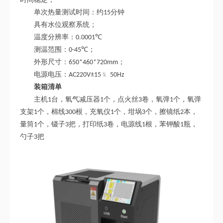
单次热量测试时间：约
分钟
15
具有水位观察系统
；
温度分辨率：
℃
0.0001
测温范围：
；
0-45℃
外形尺寸：
；
650*460*720mm
电源电压：
﹪
AC220V±15
50Hz
装箱清单
主机
台，氧气减压器
个，点火丝
卷，氧弹
个，氧弹
1
1
3
1
支架
个，棉线
根，充氧仪
个，坩埚
个，擦镜纸
本，
1
300
1
3
2
量筒
个，镊子
把，打印纸
卷，电源线
根，苯钾酸
瓶，
1
3
3
1
1
勺子
把
3