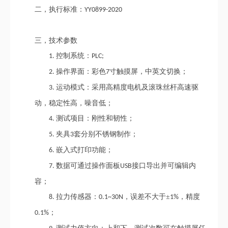
二，执行标准：
YY0899-2020
三，技术参数
控制系统：
1.
PLC;
操作界面：彩色
寸触摸屏，中英文切换；
2.
7
运动模式：采用高精度电机及滚珠丝杆高速驱
3.
动，稳定性高，噪音低；
测试项目：刚性和韧性；
4.
夹具
套分别不锈钢制作；
5.
3
嵌入式打印功能；
6.
数据可通过操作面板
接口导出并可编辑内
7.
USB
容；
拉力传感器：
，误差不大于±
，精度
8.
0.1~30N
1%
；
0.1%