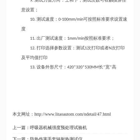
测试力值方向：上和下，测试次数可在触摸屏任
9.
意设置；
测试速度：
可按照标准要求设置速
10.
0-100mm/min
度
出厂测试速度：
按照标准要求；
11.
1mm/min
打印选择参数设置：测试
次打印或者
次打印
12.
1
N
及平均值打印
设备外形尺寸：
长
宽
高
13.
420*320*530MM
*
*
本文网址：
http://www.litaoautom.com/ndetail/47.html
上一篇：
呼吸器机械强度预处理试验机
下一篇：
防热伤害手套辐射热测试仪