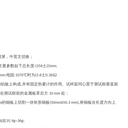
摸屏，中英文切换；
主要参数如下总长度
士
:(356
2)mm;
电阻
℃时为
士
Ω
)mm;
:1070
(3.6
0.36)
的铝板上构成
并有固定热量计的作用。试样架同心置于测试框垂直面
,
持在测试框前的金属板罩后方
处
；
10 mm
的铜板上切割一块矩形铜板
将铜板在长度方向上
m
(50mmX50.3 mm),
制在
35.9g~36g;