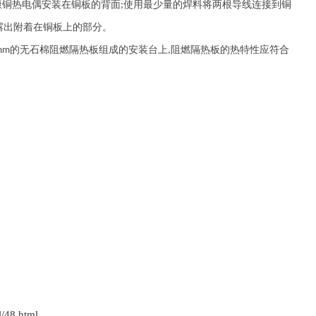
康铜热电偶安装在铜板的背面
使用最少量的焊料将两根导线连接到铜
;
露出附着在铜板上的部分。
的无石棉阻燃隔热板组成的安装台上
阻燃隔热板的热特性应符合
mm
,
l/48.html