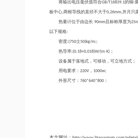
将输出电压毫伏值符合
的铜
GB/T16839.1
-
板中心
两根导线的直径不大于
并月只
,
0,26mm,
热量计位于由边长
且标称厚度为
90mm
25
以下规格
:
密度
士
:(750
50)kg/m:;
热导率
·
；
:(0.18+0.018)W/(m
K)
设备属于落地式，可移动，可立地方式；
用电要求：
，
220V
1000w;
外形尺寸：
：
760*640*800
本文网址：
http://www.litaoautom.com/ndetai