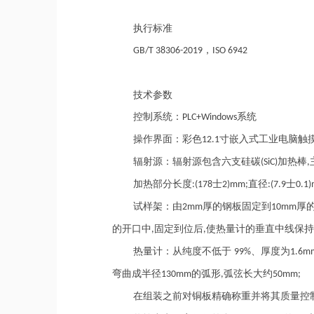
执行标准
，
GB/T 38306-2019
ISO 6942
技术参数
控制系统：
系统
PLC+Windows
操作界面：彩色
寸嵌入式工业电脑触
12.1
辐射源：辐射源包含六支硅碳
加热棒
(SiC)
,
加热部分长度
士
直径
士
:(178
2)mm;
:(7.9
0.1
试样架
：
由
厚的钢板固定到
厚
2mm
10mm
的开口中
固定到位后
使热量计的垂直中线保
,
,
热量计：从纯度不低于
、厚度为
99%
1.6m
弯曲成半径
的弧形
弧弦长大约
130mm
,
50mm;
在组装之前对铜板精确称重并将其质量控