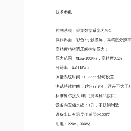
技术参数
控制系统：采集数据系统为
PLC;
操作界面：彩色
寸触摸屏，高精度分辨
7
高精度精密调压阀控制压力；
压力范围：
，
高精度
；
0kpa-100
KPa
0.1%
分辨率：
；
0.01 KPa
测量系统
时间
：
秒可设置
0-99999
测试持续时间：
秒
分，误差不大于
1
~99.9
±
标准鲁尔接头
套（测试样品接口）；
1
设备内置储水罐：
升，不锈钢制造；
1
设备出口有温度传感器
度；
0-100
用电：
，
220v
300W;