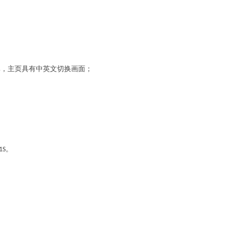
率，主页具有中英文切换画面；
。
1S